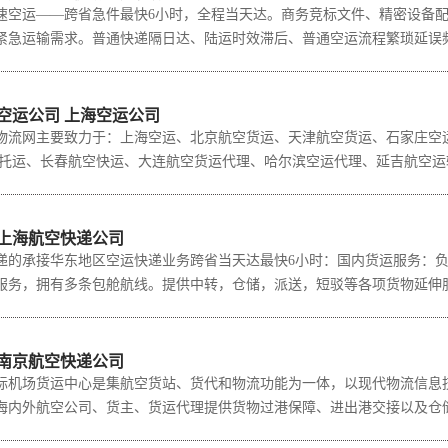
运——跨省急件最快6小时，全程当天达。商务竞标文件、精密设备配
紧急运输需求。普通快递隔日达、陆运时效滞后、普通空运流程繁琐延误频发，
空运公司 上海空运公司
网主要致力于：上海空运、北京航空货运、天津航空货运、石家庄空运
托运、长春航空快运、大连航空货运代理、哈尔滨空运代理、延吉航空运输、
 上海航空快递公司
承接华东地区空运快递业务跨省当天达最快6小时：国内货运服务：负
服务，拥有多条包舱航线。提供中转，仓储，派送，短驳等各项货物延伸服务。
 南京航空快递公司
场货运中心是集航空货站、货代和物流功能为一体，以现代物流信息技
海内外航空公司、货主、货运代理提供货物过港保障、进出港交接以及仓储、地