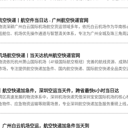
空快递丨航空件当日达 - 广州航空快递官网
深耕广州白云国际机场航空货运领域多年，依托白云机场作为华南核心
运舱位、机场优先操作通道与智慧清关体系，专注为广州全城及珠三角周边企业
机场航空快递丨当天达杭州航空快递官网
依托杭州萧山国际机场（4F级国际航空枢纽）完善的航线资源、成熟
市场，专注提供航空快递加急件、国内航空快递、国际航空快递全品类空运服务
｜航空快递加急件，深圳空运当天件，跨省最快6小时当日达
高速发展的物流体系中，深圳机场快递凭借深圳宝安国际机场的核心枢
急物件、应急物资运输等刚需场景，专业深圳航空快递加急服务重磅上线，主打
，广州白云机场空运，航空快递加急件当天到