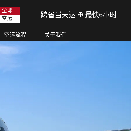
全球
跨省当天达 ✠ 最快6小时
空运
空运流程
关于我们