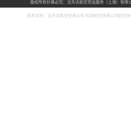
版权所有抄袭必究：当天达航空货运服务（上海）有限公司 www
技术支持：
当天达航空快递公司
机场航空快递公司
航空快