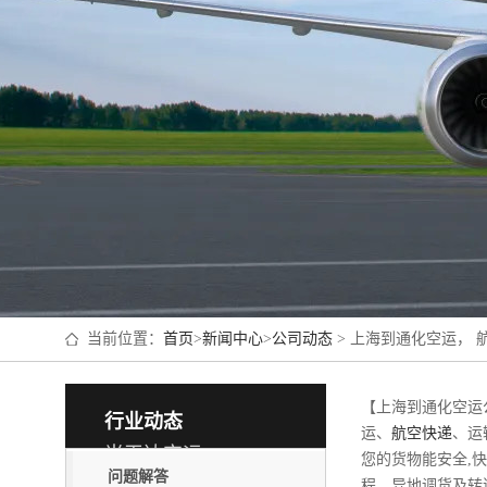
当前位置：
首页
>
新闻中心
>
公司动态
> 上海到通化空运， 
【上海到通化空运公
行业动态
运、
航空快递
、运
当天达空运
您的货物能安全,
问题解答
程、异地调货及转