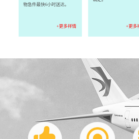
物急件最快6小时送达。
+更多祥情
+更多