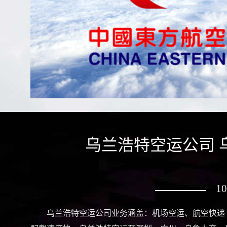
乌兰浩特空运公司 
1
乌兰浩特空运公司业务涵盖：机场空运、航空快递 