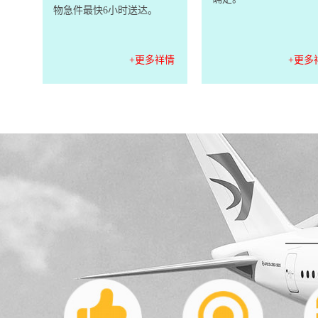
物急件最快6小时送达。
+更多祥情
+更多