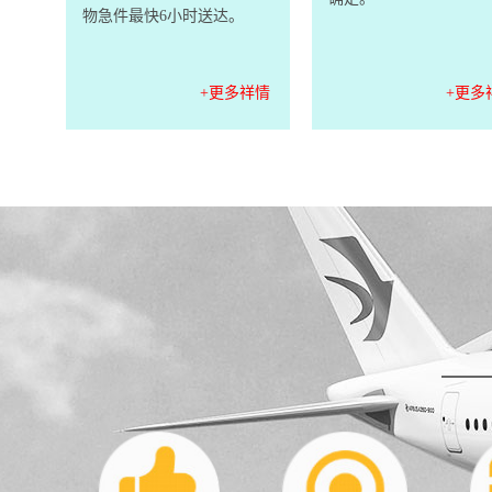
物急件最快6小时送达。
+更多祥情
+更多