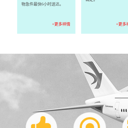
物急件最快6小时送达。
+更多祥情
+更多