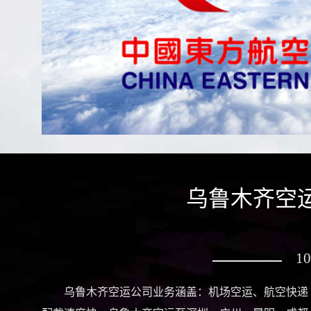
乌鲁木齐空
1
乌鲁木齐空运公司业务涵盖：机场空运、航空快递 