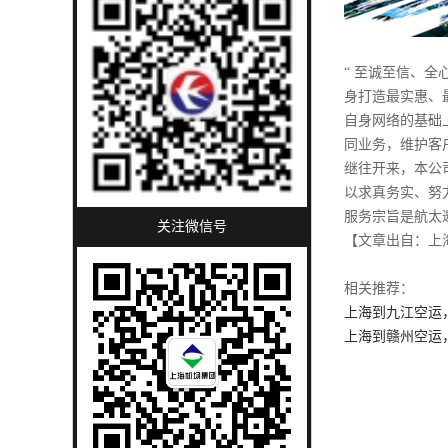
“ 至诚至信、
身打造最实惠、
自身网络的基础
同业务，维护客
继往开来，本公
以求真务实、努
服务宗旨是航太
关注微信号
【文章出自：上
相关推荐：
上海到九江空运，
上海到赣州空运，