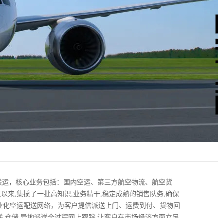
空陆联运，核心业务包括：国内空运、第三方航空物流、航空货
以来,集揽了一批高知识,业务精干,稳定成熟的销售队务,确保
专业化空运配送网络，为客户提供派送上门、运费到付、货物回
,仓储,异地派送全过程网上跟踪,让客户在市场经济方面立足