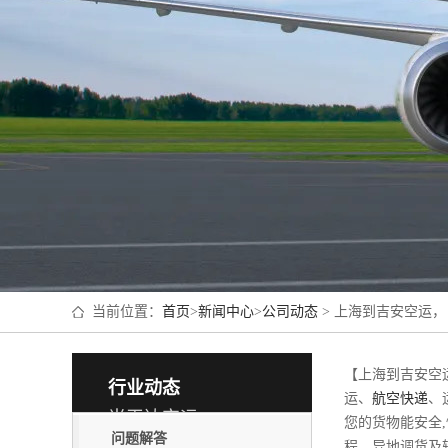
当前位置：
首页
>
新闻中心
>
公司动态
> 上海到吉安空运，
【上海到吉安空运
行业动态
运、
航空快递
、
当天达空运
您的货物能安全
问题解答
程、异地调货及