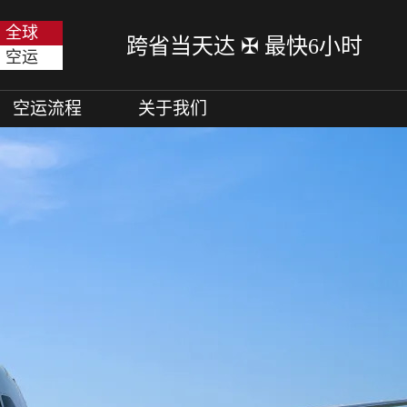
全球
跨省当天达 ✠ 最快6小时
空运
空运流程
关于我们