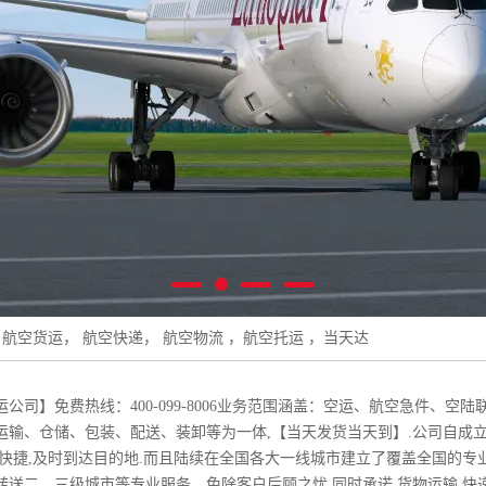
 航空货运， 航空快递， 航空物流 ，航空托运 ，当天达
公司】免费热线：400-099-8006业务范围涵盖：空运、航空急件、
运输、仓储、包装、配送、装卸等为一体,【当天发货当天到】.公司自成立
,快捷,及时到达目的地.而且陆续在全国各大一线城市建立了覆盖全国的
转送二、三级城市等专业服务，免除客户后顾之忧,同时承诺,货物运输,快递