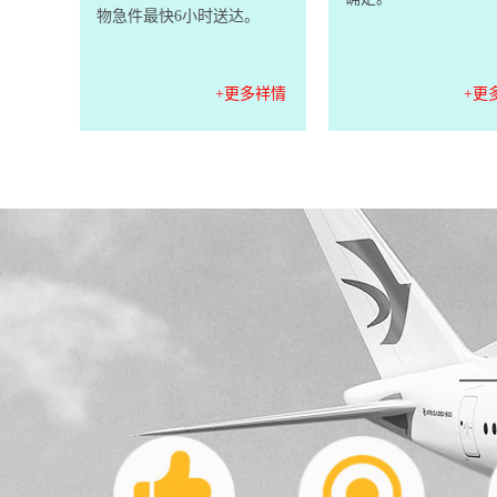
物急件最快6小时送达。
+更多祥情
+更