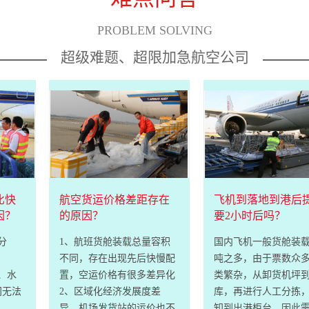
PROBLEM SOLVING
超级难题、超限加急航空公司
比快
航空货运价格差距存在
飞机到落地到港后
因？
的原因？
要2小时后吗？
分
1、航班货舱装载总量容积
国内飞机一般货舱装载有
。
不同，存在出现先后快慢配
吨之多，由于票数众
、水
置，空运价格有很多差异化
类繁杂，从卸货机坪
间无法
2、区域化经济发展度差
库，再进行人工分拣
异，机场发货站的运价也不
知到出港柜台，因此