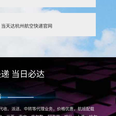
丨当天达杭州航空快递官网
递 当日必达
者
代收、派送、中转等代理业务，价格优惠，航班配载